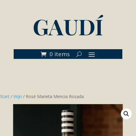
GAUDÍ
0 items
Start
/
Wijn
/ Rosé Marieta Mencia Rosada