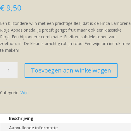
€
9,50
Een bijzondere wijn met een prachtige fles, dat is de Finca Lamorena
Rioja Appasionada. Je proeft gerijpt fruit maar ook een klassieke
Rioja. Een bijzondere combinatie. Er zitten subtiele tonen van
zoethout in. De kleur is prachtig robijn-rood. Een wijn om indruk mee
te maken!
Finca
Toevoegen aan winkelwagen
Lamorena
Rioja
Appasionada
aantal
Categorie:
Wijn
Beschrijving
Aanvullende informatie